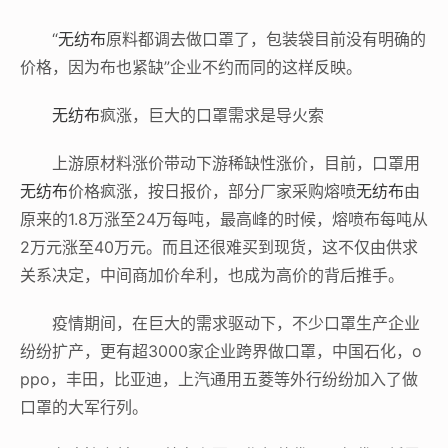
“
无纺布
原料都调去做口罩了，包装袋目前没有明确的
价格，因为布也紧缺”企业不约而同的这样反映。
无纺布
疯涨，巨大的口罩需求是导火索
上游原材料涨价带动下游稀缺性涨价，目前，口罩用
无纺布
价格疯涨，按日报价，部分厂家采购熔喷
无纺布
由
原来的1.8万涨至24万每吨，最高峰的时候，熔喷布每吨从
2万元涨至40万元。而且还很难买到现货，这不仅由供求
关系决定，中间商加价牟利，也成为高价的背后推手。
疫情期间，在巨大的需求驱动下，不少口罩生产企业
纷纷扩产，更有超3000家企业跨界做口罩，中国石化，o
ppo，丰田，比亚迪，上汽通用五菱等外行纷纷加入了做
口罩的大军行列。