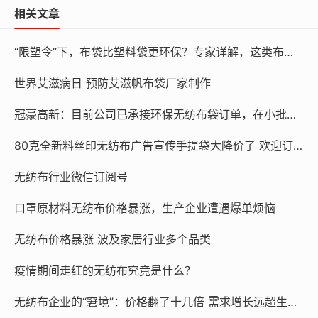
生产厂家也是咬紧牙关给客户涨价，口罩跟面粉包装袋并
相关文章
不一样，面粉包装袋是长期需求的产品，这样的涨价速
度，只能把面粉企业逼得直接弃用
无纺布
包装袋了，毕竟
“限塑令”下，布袋比塑料袋更环保？专家详解，这类布袋比塑料污染更严重
面粉是民生产品，涨幅有限，成本这么递增，面粉企业当
然承受不住。
世界艾滋病日 预防艾滋帆布袋厂家制作
冠豪高新：目前公司已承接环保无纺布袋订单，在小批量生产
对于
无纺布
包装袋，面粉企业目前好像只有两种选择
了，一是承受住高价继续购买，毕竟原材料供应确实紧
80克全新料丝印无纺布广告宣传手提袋大降价了 欢迎订做 货发全国
缺，二是，直接不用
无纺布
包装袋，因为实在是承受不了
这突如其来的成本递增，目前是小麦涨，
无纺布
袋也涨，
无纺布行业微信订阅号
这高昂的成本最后是谁来买单?
口罩原材料无纺布价格暴涨，生产企业遭遇爆单烦恼
无纺布价格暴涨 波及家居行业多个品类
本文链接：
http://www.chinawfb.cn/post/121.html
疫情期间走红的无纺布究竟是什么？
无纺布企业的“窘境”：价格翻了十几倍 需求增长远超生产能力