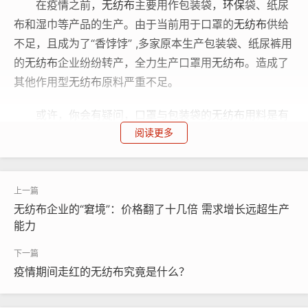
在疫情之前，
无纺布
主要用作包装袋，
环保
袋、纸尿
布和湿巾等产品的生产。由于当前用于口罩的
无纺布
供给
不足，且成为了“香饽饽” ,多家原本生产包装袋、纸尿裤用
的
无纺布
企业纷纷转产，全力生产口罩用
无纺布
。造成了
其他作用型
无纺布
原料严重不足。
或许，你会有疑问，口罩与包装袋的
无纺布
用料是有
阅读更多
区别的!
那为什么还会产生这么紧缺的现象呢，口罩和包装袋
无纺布
用料虽然不一致，但源头材料会有一定的重叠度，
它们都是由聚丙烯制成的，大家都跑去集中生产口罩用
无
无纺布企业的“窘境”：价格翻了十几倍 需求增长远超生产
纺布
，原材料当然显得紧缺了。
能力
面对疯涨的
无纺布
袋，面粉企业该怎么办?
疫情期间走红的无纺布究竟是什么？
无纺布
的涨价，快跟火箭的速度一样了，很多包装袋