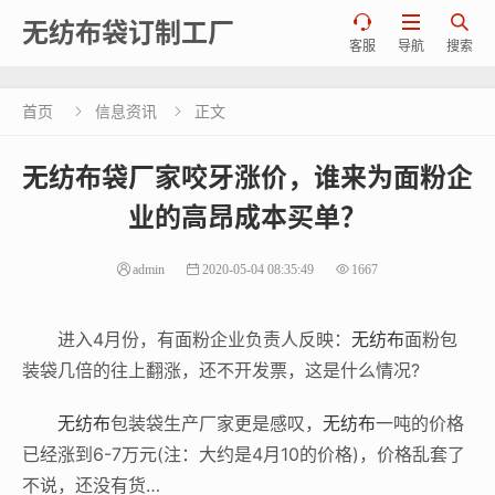



无纺布袋订制工厂
客服
导航
搜索
首页
信息资讯
正文


无纺布袋厂家咬牙涨价，谁来为面粉企
业的高昂成本买单？
admin
2020-05-04 08:35:49
1667
进入4月份，有面粉企业负责人反映：
无纺布
面粉包
装袋几倍的往上翻涨，还不开发票，这是什么情况?
无纺布
包装袋生产厂家更是感叹，
无纺布
一吨的价格
已经涨到6-7万元(注：大约是4月10的价格)，价格乱套了
不说，还没有货…