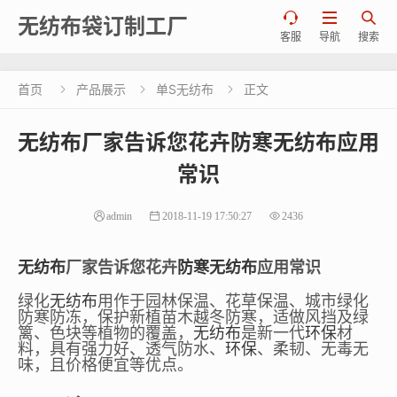



无纺布袋订制工厂
客服
导航
搜索
首页
产品展示
单S无纺布
正文



无纺布厂家告诉您花卉防寒无纺布应用
常识
admin
2018-11-19 17:50:27
2436
无纺布
厂家告诉您花卉
防寒
无纺布
应用常识
绿化
无纺布
用作于园林保温、花草保温、城市绿化
防寒防冻，保护新植苗木越冬防寒，适做风挡及绿
篱、色块等植物的覆盖，
无纺布
是新一代
环保
材
料，具有强力好、透气防水、
环保
、柔韧、无毒无
味，且价格便宜等优点。