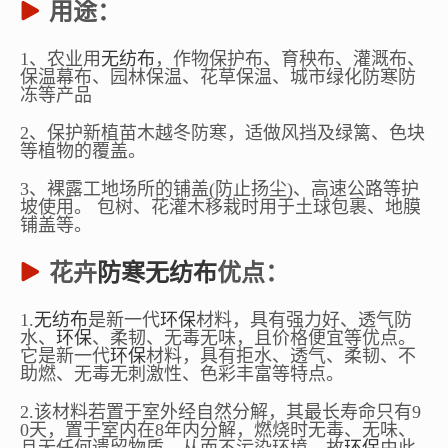
用途：
1、农业用
无纺布
，作物保护布、育秧布、灌溉布、
保温幕布、园林保温、花草保温、城市绿化防寒防
冻等产品
2、保护新植苗木越冬防寒，适做风挡及绿篱、色块
等植物的覆盖。
3、裸露工地场所的铺盖(防止扬尘)、高速公路等护
坡使用。 包树、花灌木移栽时用于土球包裹、地膜
铺盖等。
花卉
防寒
无纺布
优点：
1.
无纺布
是新一代
环保
材料，具有强力好、透气防
水、
环保
、柔韧、无毒无味，且价格便宜等优点。
它是新一代
环保
材料，具有拒水、透气、柔韧、不
助燃、无毒无刺激性、色彩丰富等特点。
2.该材料若置于室外经自然分解，其最长寿命只有9
0天，置于室内在8年内分解，燃烧时无毒、无味、