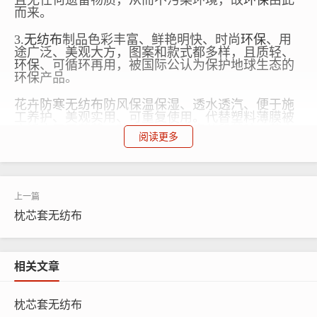
且无任何遗留物质，从而不污染环境，故
环保
由此
而来。
3.
无纺布
制品色彩丰富、鲜艳明快、时尚
环保
、用
途广泛、美观大方，图案和款式都多样，且质轻、
环保
、可循环再用，被国际公认为保护地球生态的
环保
产品。
花卉
防寒
无纺布
防风保温保湿、透水透汽、便于施
工养护、美观实用、可重复使用。代替塑料薄膜被
广泛应用于蔬菜，花卉、水稻等育苗和茶叶、花卉
阅读更多
防冻害上，代替和弥补了塑料薄膜覆盖保温上的不
足，具有床内温度变化平缓、昼夜温差小、不用通
风炼苗、减少浇水次数、省工省力的优点外，育成
苗整齐健壮、无病害、成苗率高，插后发根力强、
缓苗快、分蘖多。同时，质轻，而且降低了生产成
本!
枕芯套无纺布
防寒
无纺布
联系电话/微信：15838231350
相关文章
产品展示：
枕芯套无纺布