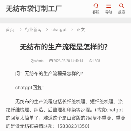



无纺布袋订制工厂
客服
导航
搜索
首页
行业新闻
chatgpt
正文



无纺布的生产流程是怎样的？
admin
2023-02-20 14:40:14
1898
问：
无纺布
的生产流程是怎样的?
chatgpt回复：
无纺布
的生产流程包括长纤维梳理、短纤维梳理、涤
纶纤维梳理、织造、后整理和印染等步骤。(感觉chatgpt
的回复太简单了，难道这个是山寨版的?回复不重要，重要
的是做
无纺布
袋请联系：15838231350)