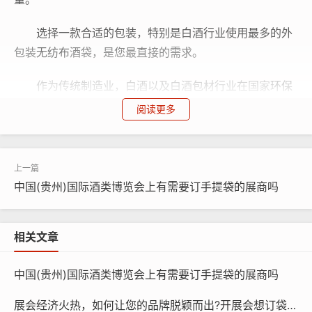
选择一款合适的包装，特别是白酒行业使用最多的外
包装
无纺布
酒袋，是您最直接的需求。
作为传统制造业，白酒以及白酒包材行业在国家
环保
政策趋严与消费者
环保
意识提升的双重驱动下，
环保
成为
阅读更多
高质量发展的必然要求。
2008年，我国正式实施“限塑令”，酒类包装袋行业开
启了一场“
环保
革命”，很多包装工厂迅速投身到绿色
环保
中国(贵州)国际酒类博览会上有需要订手提袋的展商吗
无纺布
手提袋的生产研发领域，引领行业绿色发展。
从材料到工艺的全链条
环保
布局，我们不仅响应了国
相关文章
家“双碳”目标，也与酒业的生态保护战略形成共振。
中国(贵州)国际酒类博览会上有需要订手提袋的展商吗
自2009年，我们刚涉足进入
无纺布
袋制造行业，第一
代产品，采用丝网印刷、人工缝纫成型;第二代产品持续完
展会经济火热，如何让您的品牌脱颖而出?开展会想订袋子？找15225080030