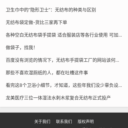
善工艺流程，彩印淋膜包边袋等投入使用;2015年后，第
卫生巾中的“隐形卫士”：无纺布的种类与区别
三代产品改为立体袋，兼具设计美感和实用性能及定制设
计，积极为白酒企业的
无纺布
袋外包装提供最优质的产品
无纺布袋定做-货比三家再下单
包装解决方案。
各种空白无纺布袋手提袋 适合服装店等各行业使用 可加印内容 空白袋100个起发，加印内容1000条起 量大价优
白酒外包装
无纺布
袋订制电话/微信：
15225080030
做袋子，找我！
（24 小时在线报价）
百度没有浏览的情况下，无纺布手提袋工厂的网站该何去何从？
免费排版，货发全国。
那些不喜欢湿厕纸的人，都在吐槽这件事
您需要的不只是一个袋子，更是品牌行走的野心!
看完这8个卫浴小细节，才知道，这些年我们没少辜负设计者的用心
龙美医疗三位一体湿法水刺木浆复合无纺布正式投产
本文链接：
http://www.chinawfb.cn/post/6379.html
关于我们
联系我们
版权声明