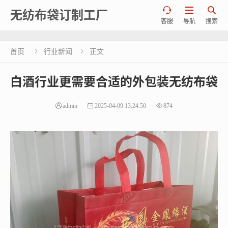



无纺布袋订制工厂
客服
导航
搜索
首页
行业新闻
正文


白酒行业更需要合适的外包装无纺布袋
admin
2025-04-09 13:24:50
874