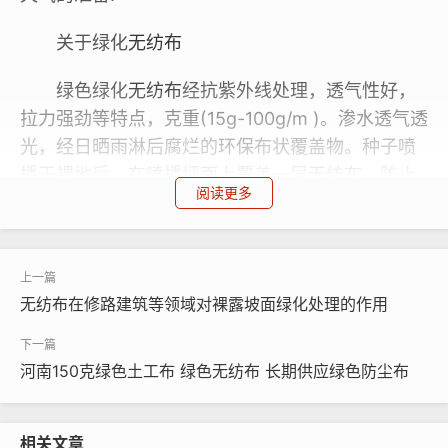
关于绿化
无纺布
绿色绿化
无纺布
经抗紫外线处理，透气性好，
拉力强劲等特点，克重(15g-100g/m )。渗水透气透
光，经日晒雨淋后腐烂的
环保
布状覆盖物。种子喷
播于裸地后，在喷播坪面上覆盖一层
无纺布
，防止
阅读更多
水分过快蒸发，并可形成一个温室，起到一定的保
温保湿的作用，为种子发芽生长创造较好的条件。
另外，
无纺布
可起到防止小鸟啄食种子的作用。
无纺布在修路建筑等领域对裸露坡面绿化处理的作用
广泛用于高速公路边坡绿化工程,喷播绿化,边坡
绿化工程,草坪绿化工程,农业及园艺用
无纺布
。
河南150克绿色土工布 绿色无纺布 长期供应绿色防尘布
相关文章