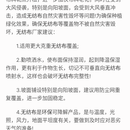
大风侵袭，特别是向阳坡面，会受到大风垂直冲
击，造成
无纺布
自然灾害性毁坏等问题!为确保种植
绿化效果，确保
无纺布
等覆盖物不被自然灾害毁
坏，
无纺布
厂家建议：
1.适用更大克重
无纺布
覆盖;
2.勤喷洒水，使布面保持湿润，起到降温保湿
作用，更有利于作物生长，切记不可垂直向
无纺布
喷射水，这样也会破坏
无纺布
完整性!
3.坡面铺设特别是向阳坡面，建议用防尘网重
复覆盖，进一步加固稳定。
4.
无纺布
是
环保
可降解产品，是与温度，光
照，风力，地面平坦度有关，要做到及时应对恶劣
天气的准备!