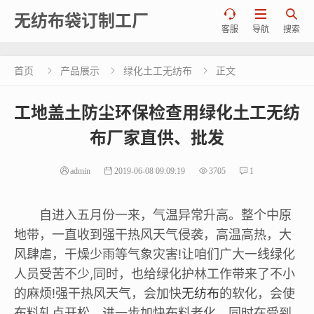



无纺布袋订制工厂
客服
导航
搜索
首页
产品展示
绿化土工无纺布
正文



工地盖土防尘环保检查用绿化土工无纺
布厂家直供、批发
admin
2019-06-08 09:09:19
3705
1
自进入五月份一来，气温异常升高。整个中原
地带，一直收到强干热风天气侵袭，高温高热，大
风肆虐，干燥少雨等气象灾害!让咱们广大一线绿化
人员受苦不少,同时，也给绿化护林工作带来了不小
的麻烦!强干热风天气，会加快
无纺布
的软化，会使
布料轧点开松，进一步加快布料老化，同时在受到