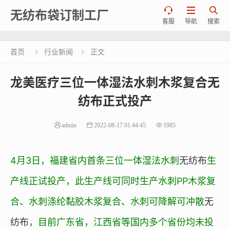



无纺布袋订制工厂
客服
导航
搜索
首页
行业新闻
正文


龙美医疗三位一体湿法水刺木浆复合无
纺布正式投产
admin
2022-08-17 01:44:45
1985
4月3日，福建省内首条三位一体湿法水刺
无纺布
生
产线正试投产，此生产线可同时生产水刺PP木浆复
合、水刺涤纶黏胶木浆复合、水刺可降解可冲散
无
纺布
，目前广东省，江西省等国内多个省份均未投