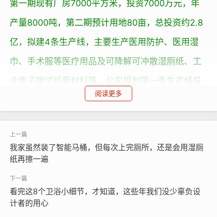
第一期现有厂房7000平方米，投资7000万元，年
产量8000吨，第二期预计用地80亩，总投资约2.8
亿，拟建4条生产线，主要生产医用防护、医用湿
巾、手术服等医疗用品及可降解可冲散湿厕纸、工
业电子擦试纸新材料等。公司规划第一条生产线投
阅读更多
产于2022年4月，第二条生产线计划于2023年6月
投产，第三、四条生产线计划于2024年6月投产。
我家虽然装了智能马桶，但每次上完厕所，还是会用湿厕
福建省政府副省长、党委成员、龙岩市委书记李建
纸再擦一遍
成，国家级龙岩高新技术产业开发区书记主任袁静
看完这8个卫浴小细节，才知道，这些年我们没少辜负设
彩色
无纺布
计者的用心