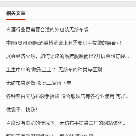
龙岩市委副书记，市长胡盛
相关文章
厂家订制各种克重规格
无纺布
非织造
布电话158380
白酒行业更需要合适的外包装无纺布袋
56980
中国(贵州)国际酒类博览会上有需要订手提袋的展商吗
展会经济火热，如何让您的品牌脱颖而出?开展会想订袋子？找15225080030
投产之初，福建省政府副省长、党委成员、龙岩市
卫生巾中的“隐形卫士”：无纺布的种类与区别
委书记李建成，龙岩市委副书记、市长胡盛，国家
无纺布袋定做-货比三家再下单
级龙岩高新技术产业开发区书记主任袁静等领导都
各种空白无纺布袋手提袋 适合服装店等各行业使用 可加印内容 空白袋100个起发，加印内容1000条起 量大价优
来公司慰问关心指导工作。
做袋子，找我！
公司坚持高起点规划，高标准建设，为客户提供全
百度没有浏览的情况下，无纺布手提袋工厂的网站该何去何从？
方位的水刺产品解决方案，致力于成为卓越的水刺