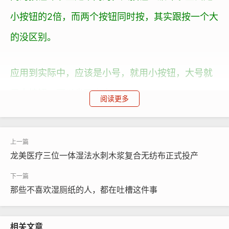
小按钮的2倍，而两个按钮同时按，其实跟按一个大
的没区别。
应用到实际中，应该是小号，就用小按钮，大号就
用大按钮，可以省不少水。
阅读更多
养成交替使用大小按钮的习惯，也会大大地延长马
桶水件的寿命，因为每个按钮的按压次数都是有限
龙美医疗三位一体湿法水刺木浆复合无纺布正式投产
的。
那些不喜欢湿厕纸的人，都在吐槽这件事
2、拨动花洒出水孔可除水垢
相关文章