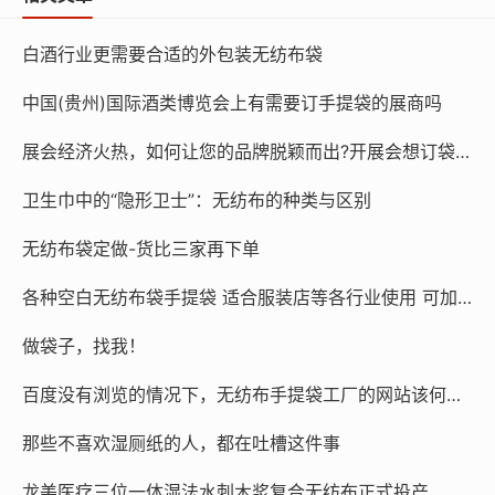
花洒使用久了，就会出现出水孔堵塞，出水不畅的
白酒行业更需要合适的外包装无纺布袋
问题。我们一般的路径是，凑合先用着，等到合适
时机再换一个。
中国(贵州)国际酒类博览会上有需要订手提袋的展商吗
展会经济火热，如何让您的品牌脱颖而出?开展会想订袋子？找15225080030
可实际上，如果是近4-5年买的花洒，一般都会带
卫生巾中的“隐形卫士”：无纺布的种类与区别
自洁功能，也就是在出水孔处，带很多小胶粒。尽
无纺布袋定做-货比三家再下单
管现在被叫成什么星空顶，感觉像是装饰用的。
各种空白无纺布袋手提袋 适合服装店等各行业使用 可加印内容 空白袋100个起发，加印内容1000条起 量大价优
可它是实打实的功能性设计，当出水孔积累水垢的
做袋子，找我！
时候，只需要拨弄一下上面的硅胶粒，出水孔的水
百度没有浏览的情况下，无纺布手提袋工厂的网站该何去何从？
垢，就能清理掉，重新实现花洒通畅。
绿化布
那些不喜欢湿厕纸的人，都在吐槽这件事
龙美医疗三位一体湿法水刺木浆复合无纺布正式投产